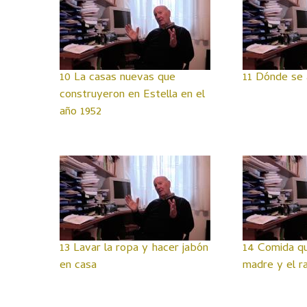
10 La casas nuevas que
11 Dónde se 
construyeron en Estella en el
año 1952
13 Lavar la ropa y hacer jabón
14 Comida q
en casa
madre y el r