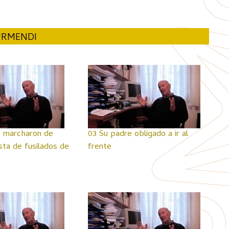
TURMENDI
e marcharon de
03 Su padre obligado a ir al
ista de fusilados de
frente