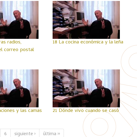
as radios,
18 La cocina económica y la leña
el correo postal
aciones y las camas
21 Dónde vivo cuando se casó
6
siguiente ›
última ››