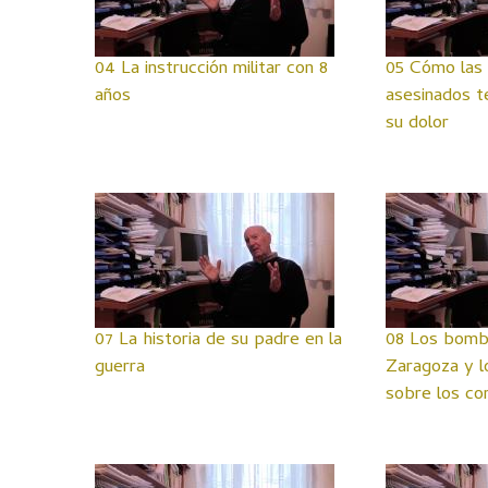
04 La instrucción militar con 8
05 Cómo las 
años
asesinados t
su dolor
07 La historia de su padre en la
08 Los bomb
guerra
Zaragoza y l
sobre los co