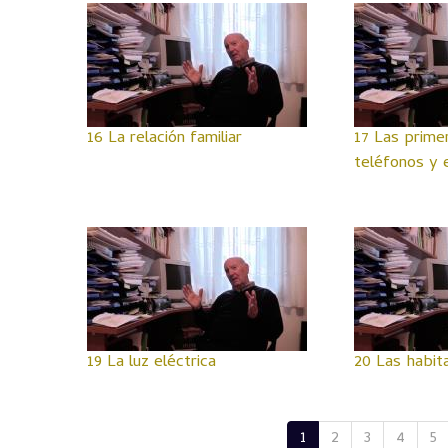
16 La relación familiar
17 Las primer
teléfonos y 
19 La luz eléctrica
20 Las habit
1
2
3
4
5