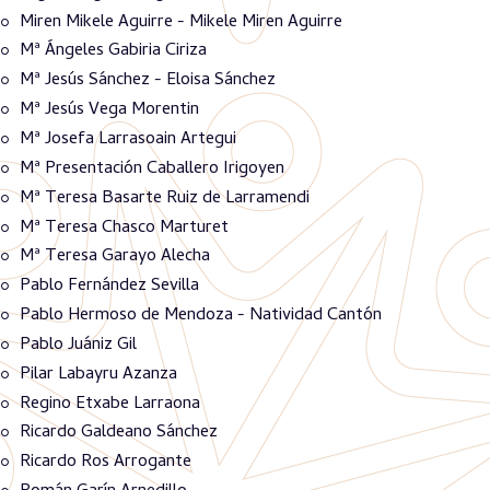
Miren Mikele Aguirre - Mikele Miren Aguirre
Mª Ángeles Gabiria Ciriza
Mª Jesús Sánchez - Eloisa Sánchez
Mª Jesús Vega Morentin
Mª Josefa Larrasoain Artegui
Mª Presentación Caballero Irigoyen
Mª Teresa Basarte Ruiz de Larramendi
Mª Teresa Chasco Marturet
Mª Teresa Garayo Alecha
Pablo Fernández Sevilla
Pablo Hermoso de Mendoza - Natividad Cantón
Pablo Juániz Gil
Pilar Labayru Azanza
Regino Etxabe Larraona
Ricardo Galdeano Sánchez
Ricardo Ros Arrogante