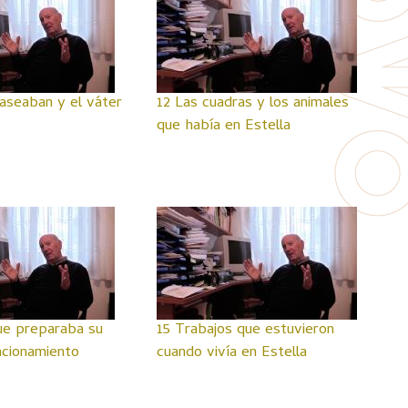
aseaban y el váter
12 Las cuadras y los animales
que había en Estella
ue preparaba su
15 Trabajos que estuvieron
acionamiento
cuando vivía en Estella