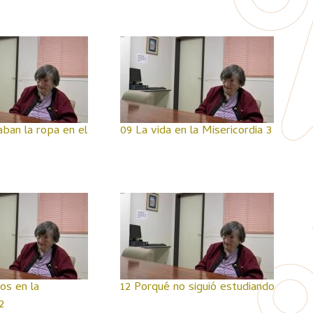
ban la ropa en el
09 La vida en la Misericordia 3
os en la
12 Porqué no siguió estudiando
2