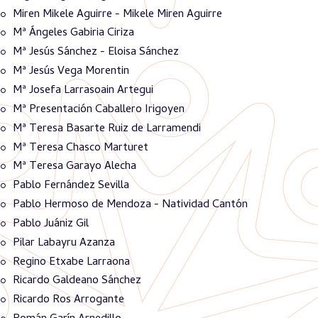
Miren Mikele Aguirre - Mikele Miren Aguirre
Mª Ángeles Gabiria Ciriza
Mª Jesús Sánchez - Eloisa Sánchez
Mª Jesús Vega Morentin
Mª Josefa Larrasoain Artegui
Mª Presentación Caballero Irigoyen
Mª Teresa Basarte Ruiz de Larramendi
Mª Teresa Chasco Marturet
Mª Teresa Garayo Alecha
Pablo Fernández Sevilla
Pablo Hermoso de Mendoza - Natividad Cantón
Pablo Juániz Gil
Pilar Labayru Azanza
Regino Etxabe Larraona
Ricardo Galdeano Sánchez
Ricardo Ros Arrogante