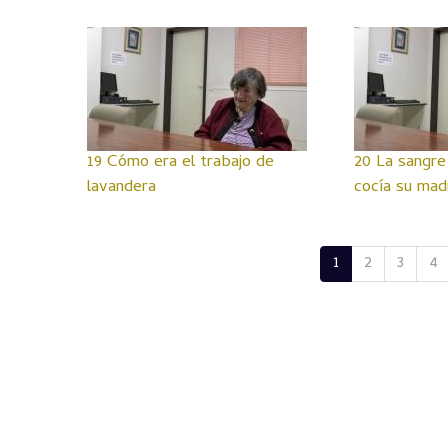
19 Cómo era el trabajo de
20 La sangre
lavandera
cocía su mad
1
2
3
4