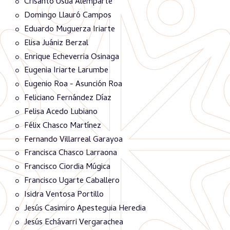
Crisanto Usúa Alemparte
Domingo Llauró Campos
Eduardo Muguerza Iriarte
Elisa Juániz Berzal
Enrique Echeverria Osinaga
Eugenia Iriarte Larumbe
Eugenio Roa - Asunción Roa
Feliciano Fernández Díaz
Felisa Acedo Lubiano
Félix Chasco Martínez
Fernando Villarreal Garayoa
Francisca Chasco Larraona
Francisco Ciordia Múgica
Francisco Ugarte Caballero
Isidra Ventosa Portillo
Jesús Casimiro Apesteguia Heredia
Jesús Echávarri Vergarachea