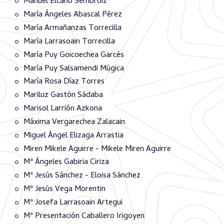
Manuel Elcano Sembroiz
María Ángeles Abascal Pérez
María Armañanzas Torrecilla
María Larrasoain Torrecilla
María Puy Goicoechea Garcés
María Puy Salsamendi Múgica
María Rosa Díaz Torres
Mariluz Gastón Sádaba
Marisol Larrión Azkona
Máxima Vergarechea Zalacain
Miguel Ángel Elizaga Arrastia
Miren Mikele Aguirre - Mikele Miren Aguirre
Mª Ángeles Gabiria Ciriza
Mª Jesús Sánchez - Eloisa Sánchez
Mª Jesús Vega Morentin
Mª Josefa Larrasoain Artegui
Mª Presentación Caballero Irigoyen