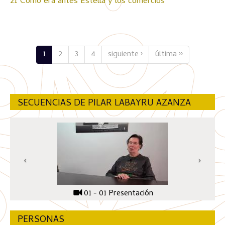
21 Cómo era antes Estella y los comercios
1
2
3
4
siguiente ›
última ››
SECUENCIAS DE PILAR LABAYRU AZANZA
01 - 01 Presentación
PERSONAS