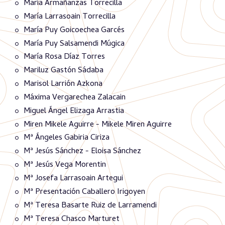
María Armañanzas Torrecilla
María Larrasoain Torrecilla
María Puy Goicoechea Garcés
María Puy Salsamendi Múgica
María Rosa Díaz Torres
Mariluz Gastón Sádaba
Marisol Larrión Azkona
Máxima Vergarechea Zalacain
Miguel Ángel Elizaga Arrastia
Miren Mikele Aguirre - Mikele Miren Aguirre
Mª Ángeles Gabiria Ciriza
Mª Jesús Sánchez - Eloisa Sánchez
Mª Jesús Vega Morentin
Mª Josefa Larrasoain Artegui
Mª Presentación Caballero Irigoyen
Mª Teresa Basarte Ruiz de Larramendi
Mª Teresa Chasco Marturet