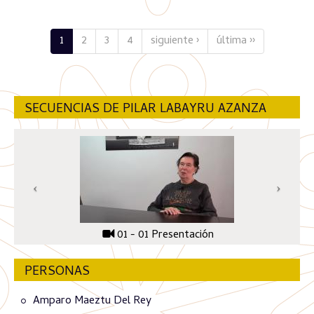
1
2
3
4
siguiente ›
última ››
SECUENCIAS DE PILAR LABAYRU AZANZA
01 - 01 Presentación
PERSONAS
Amparo Maeztu Del Rey