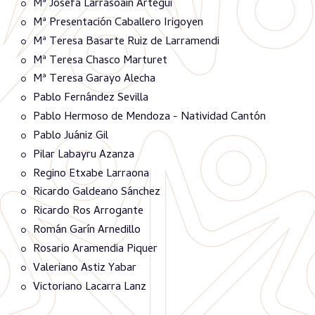
Mª Josefa Larrasoain Artegui
Mª Presentación Caballero Irigoyen
Mª Teresa Basarte Ruiz de Larramendi
Mª Teresa Chasco Marturet
Mª Teresa Garayo Alecha
Pablo Fernández Sevilla
Pablo Hermoso de Mendoza - Natividad Cantón
Pablo Juániz Gil
Pilar Labayru Azanza
Regino Etxabe Larraona
Ricardo Galdeano Sánchez
Ricardo Ros Arrogante
Román Garín Arnedillo
Rosario Aramendia Piquer
Valeriano Astiz Yabar
Victoriano Lacarra Lanz