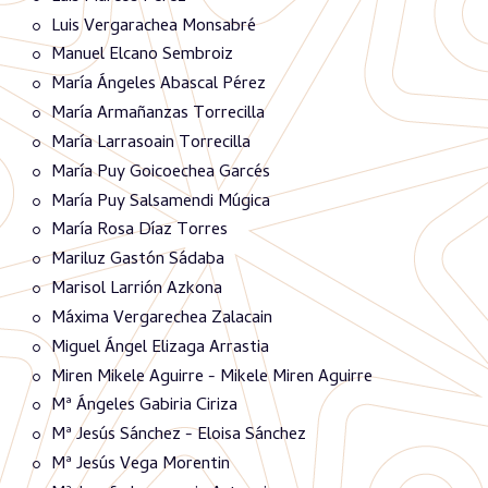
Luis Vergarachea Monsabré
Manuel Elcano Sembroiz
María Ángeles Abascal Pérez
María Armañanzas Torrecilla
María Larrasoain Torrecilla
María Puy Goicoechea Garcés
María Puy Salsamendi Múgica
María Rosa Díaz Torres
Mariluz Gastón Sádaba
Marisol Larrión Azkona
Máxima Vergarechea Zalacain
Miguel Ángel Elizaga Arrastia
Miren Mikele Aguirre - Mikele Miren Aguirre
Mª Ángeles Gabiria Ciriza
Mª Jesús Sánchez - Eloisa Sánchez
Mª Jesús Vega Morentin