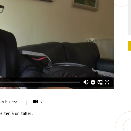
iko bizitza
21
 tenía un taller.