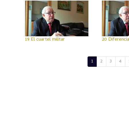
19 El cuartel militar
20 Diferenci
1
2
3
4