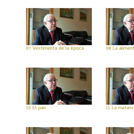
07 Vestimenta de la época
08 La alimen
10 El pan
11 La matanz