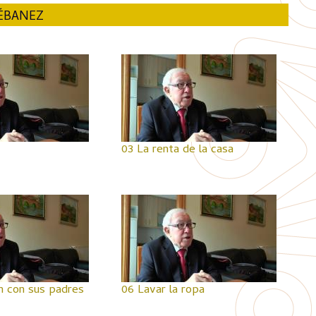
ÉBANEZ
03 La renta de la casa
ón con sus padres
06 Lavar la ropa