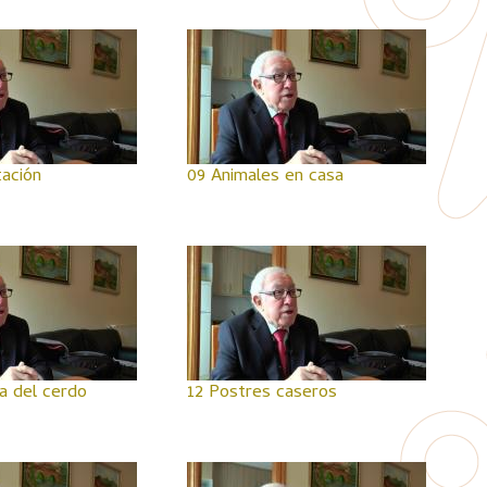
tación
09 Animales en casa
a del cerdo
12 Postres caseros