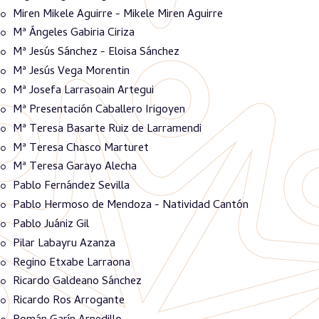
Miren Mikele Aguirre - Mikele Miren Aguirre
Mª Ángeles Gabiria Ciriza
Mª Jesús Sánchez - Eloisa Sánchez
Mª Jesús Vega Morentin
Mª Josefa Larrasoain Artegui
Mª Presentación Caballero Irigoyen
Mª Teresa Basarte Ruiz de Larramendi
Mª Teresa Chasco Marturet
Mª Teresa Garayo Alecha
Pablo Fernández Sevilla
Pablo Hermoso de Mendoza - Natividad Cantón
Pablo Juániz Gil
Pilar Labayru Azanza
Regino Etxabe Larraona
Ricardo Galdeano Sánchez
Ricardo Ros Arrogante