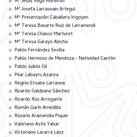
Mª Jesús Vega Morentin
Mª Josefa Larrasoain Artegui
Mª Presentación Caballero Irigoyen
Mª Teresa Basarte Ruiz de Larramendi
Mª Teresa Chasco Marturet
Mª Teresa Garayo Alecha
Pablo Fernández Sevilla
Pablo Hermoso de Mendoza - Natividad Cantón
Pablo Juániz Gil
Pilar Labayru Azanza
Regino Etxabe Larraona
Ricardo Galdeano Sánchez
Ricardo Ros Arrogante
Román Garín Arnedillo
Rosario Aramendia Piquer
Valeriano Astiz Yabar
Victoriano Lacarra Lanz