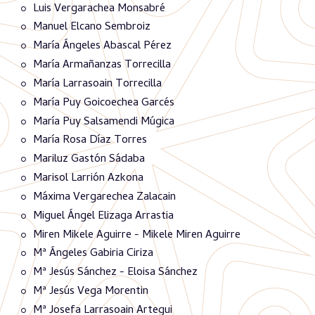
Luis Vergarachea Monsabré
Manuel Elcano Sembroiz
María Ángeles Abascal Pérez
María Armañanzas Torrecilla
María Larrasoain Torrecilla
María Puy Goicoechea Garcés
María Puy Salsamendi Múgica
María Rosa Díaz Torres
Mariluz Gastón Sádaba
Marisol Larrión Azkona
Máxima Vergarechea Zalacain
Miguel Ángel Elizaga Arrastia
Miren Mikele Aguirre - Mikele Miren Aguirre
Mª Ángeles Gabiria Ciriza
Mª Jesús Sánchez - Eloisa Sánchez
Mª Jesús Vega Morentin
Mª Josefa Larrasoain Artegui