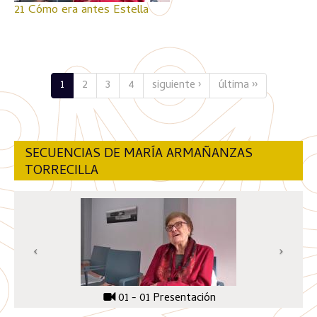
21 Cómo era antes Estella
1
2
3
4
siguiente ›
última ››
SECUENCIAS DE MARÍA ARMAÑANZAS
TORRECILLA
01 - 01 Presentación