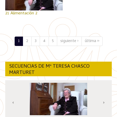
21 Alimentación 2
1
2
3
4
5
siguiente ›
última ››
SECUENCIAS DE Mª TERESA CHASCO
MARTURET