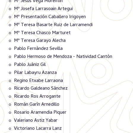
Mª Jesús Vega Morentin
Mª Josefa Larrasoain Artegui
Mª Presentación Caballero Irigoyen
Mª Teresa Basarte Ruiz de Larramendi
Mª Teresa Chasco Marturet
Mª Teresa Garayo Alecha
Pablo Fernández Sevilla
Pablo Hermoso de Mendoza - Natividad Cantón
Pablo Juániz Gil
Pilar Labayru Azanza
Regino Etxabe Larraona
Ricardo Galdeano Sánchez
Ricardo Ros Arrogante
Román Garín Arnedillo
Rosario Aramendia Piquer
Valeriano Astiz Yabar
Victoriano Lacarra Lanz