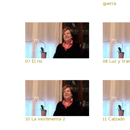
guerra
07 El rio
08 Luz y tra
10 La vestimenta 2
11 Calzado