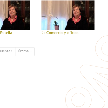
Estella
21 Comercio y oficios
guiente ›
última ››