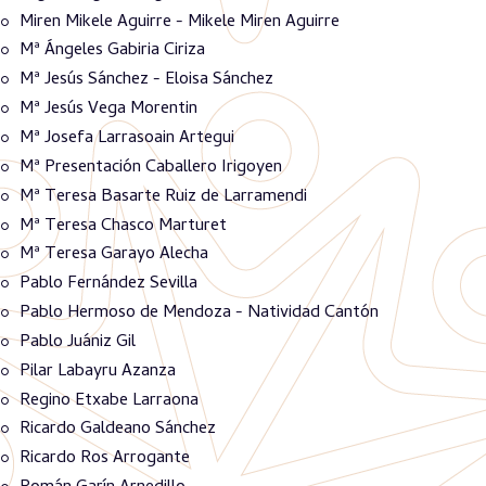
Miren Mikele Aguirre - Mikele Miren Aguirre
Mª Ángeles Gabiria Ciriza
Mª Jesús Sánchez - Eloisa Sánchez
Mª Jesús Vega Morentin
Mª Josefa Larrasoain Artegui
Mª Presentación Caballero Irigoyen
Mª Teresa Basarte Ruiz de Larramendi
Mª Teresa Chasco Marturet
Mª Teresa Garayo Alecha
Pablo Fernández Sevilla
Pablo Hermoso de Mendoza - Natividad Cantón
Pablo Juániz Gil
Pilar Labayru Azanza
Regino Etxabe Larraona
Ricardo Galdeano Sánchez
Ricardo Ros Arrogante