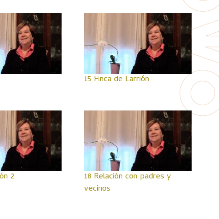
15 Finca de Larrión
ón 2
18 Relación con padres y
vecinos