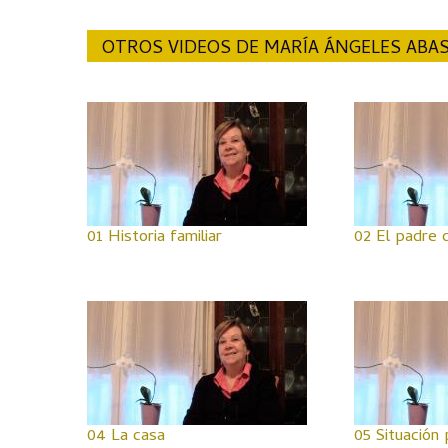
OTROS VIDEOS DE MARÍA ÁNGELES ABA
01 Historia familiar
02 El padre 
04 La casa
05 Situación 