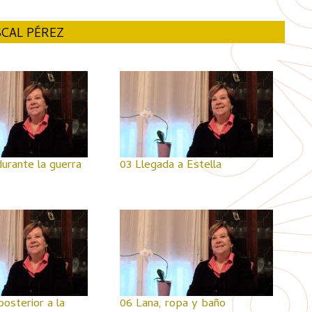
SCAL PÉREZ
durante la guerra
03 Llegada a Estella
posterior a la
06 Lana, ropa y baño