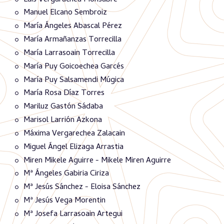
Manuel Elcano Sembroiz
María Ángeles Abascal Pérez
María Armañanzas Torrecilla
María Larrasoain Torrecilla
María Puy Goicoechea Garcés
María Puy Salsamendi Múgica
María Rosa Díaz Torres
Mariluz Gastón Sádaba
Marisol Larrión Azkona
Máxima Vergarechea Zalacain
Miguel Ángel Elizaga Arrastia
Miren Mikele Aguirre - Mikele Miren Aguirre
Mª Ángeles Gabiria Ciriza
Mª Jesús Sánchez - Eloisa Sánchez
Mª Jesús Vega Morentin
Mª Josefa Larrasoain Artegui