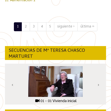
21 Alimentación 2
1
2
3
4
5
siguiente ›
última ››
SECUENCIAS DE Mª TERESA CHASCO
MARTURET
01 - 01 Vivienda inicial