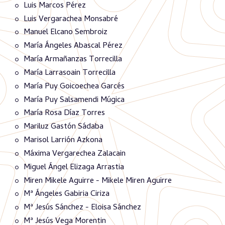
Luis Marcos Pérez
Luis Vergarachea Monsabré
Manuel Elcano Sembroiz
María Ángeles Abascal Pérez
María Armañanzas Torrecilla
María Larrasoain Torrecilla
María Puy Goicoechea Garcés
María Puy Salsamendi Múgica
María Rosa Díaz Torres
Mariluz Gastón Sádaba
Marisol Larrión Azkona
Máxima Vergarechea Zalacain
Miguel Ángel Elizaga Arrastia
Miren Mikele Aguirre - Mikele Miren Aguirre
Mª Ángeles Gabiria Ciriza
Mª Jesús Sánchez - Eloisa Sánchez
Mª Jesús Vega Morentin