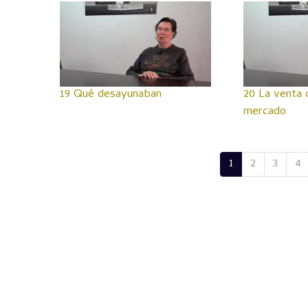
19 Qué desayunaban
20 La venta 
mercado
1
2
3
4