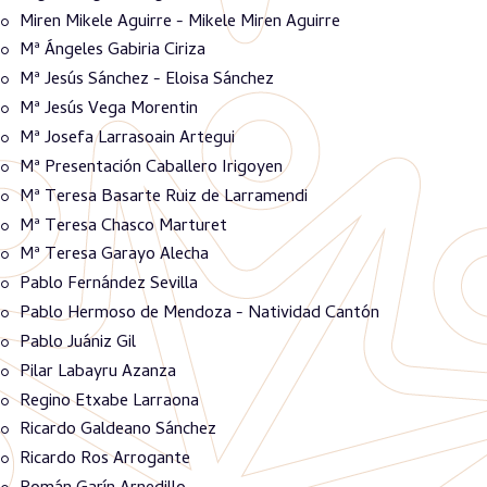
Miren Mikele Aguirre - Mikele Miren Aguirre
Mª Ángeles Gabiria Ciriza
Mª Jesús Sánchez - Eloisa Sánchez
Mª Jesús Vega Morentin
Mª Josefa Larrasoain Artegui
Mª Presentación Caballero Irigoyen
Mª Teresa Basarte Ruiz de Larramendi
Mª Teresa Chasco Marturet
Mª Teresa Garayo Alecha
Pablo Fernández Sevilla
Pablo Hermoso de Mendoza - Natividad Cantón
Pablo Juániz Gil
Pilar Labayru Azanza
Regino Etxabe Larraona
Ricardo Galdeano Sánchez
Ricardo Ros Arrogante