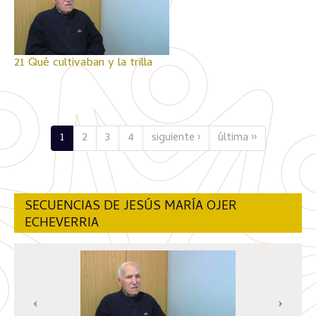
21 Qué cultivaban y la trilla
1
2
3
4
siguiente ›
última ››
SECUENCIAS DE JESÚS MARÍA OJER
ECHEVERRIA