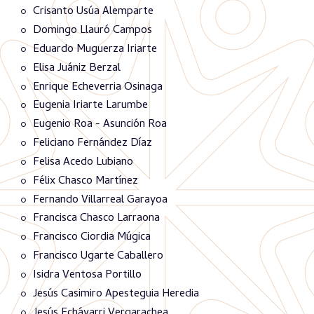
Crisanto Usúa Alemparte
Domingo Llauró Campos
Eduardo Muguerza Iriarte
Elisa Juániz Berzal
Enrique Echeverria Osinaga
Eugenia Iriarte Larumbe
Eugenio Roa - Asunción Roa
Feliciano Fernández Díaz
Felisa Acedo Lubiano
Félix Chasco Martínez
Fernando Villarreal Garayoa
Francisca Chasco Larraona
Francisco Ciordia Múgica
Francisco Ugarte Caballero
Isidra Ventosa Portillo
Jesús Casimiro Apesteguia Heredia
Jesús Echávarri Vergarachea