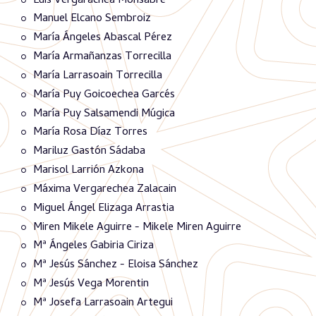
Luis Vergarachea Monsabré
Manuel Elcano Sembroiz
María Ángeles Abascal Pérez
María Armañanzas Torrecilla
María Larrasoain Torrecilla
María Puy Goicoechea Garcés
María Puy Salsamendi Múgica
María Rosa Díaz Torres
Mariluz Gastón Sádaba
Marisol Larrión Azkona
Máxima Vergarechea Zalacain
Miguel Ángel Elizaga Arrastia
Miren Mikele Aguirre - Mikele Miren Aguirre
Mª Ángeles Gabiria Ciriza
Mª Jesús Sánchez - Eloisa Sánchez
Mª Jesús Vega Morentin
Mª Josefa Larrasoain Artegui