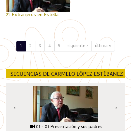
21 Extranjeros en Estella
1
2
3
4
5
siguiente ›
última ››
SECUENCIAS DE CARMELO LÓPEZ ESTÉBANEZ
01 - 01 Presentación y sus padres