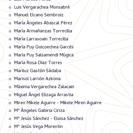
Luis Vergarachea Monsabré
Manuel Elcano Sembroiz
María Ángeles Abascal Pérez
María Armañanzas Torrecilla
María Larrasoain Torrecilla
María Puy Goicoechea Garcés
María Puy Salsamendi Múgica
María Rosa Díaz Torres
Mariluz Gastón Sádaba
Marisol Larrión Azkona
Máxima Vergarechea Zalacain
Miguel Ángel Elizaga Arrastia
Miren Mikele Aguirre - Mikele Miren Aguirre
Mª Ángeles Gabiria Ciriza
Mª Jesús Sánchez - Eloisa Sánchez
Mª Jesús Vega Morentin