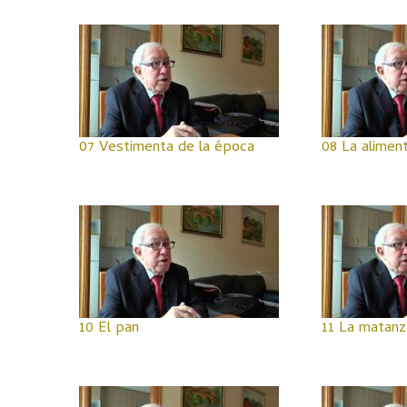
07 Vestimenta de la época
08 La alimen
10 El pan
11 La matanz