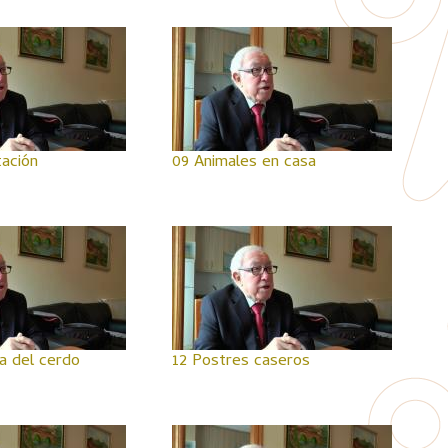
tación
09 Animales en casa
a del cerdo
12 Postres caseros