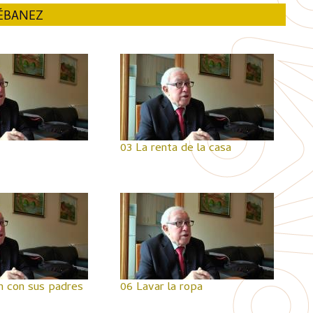
ÉBANEZ
03 La renta de la casa
ón con sus padres
06 Lavar la ropa