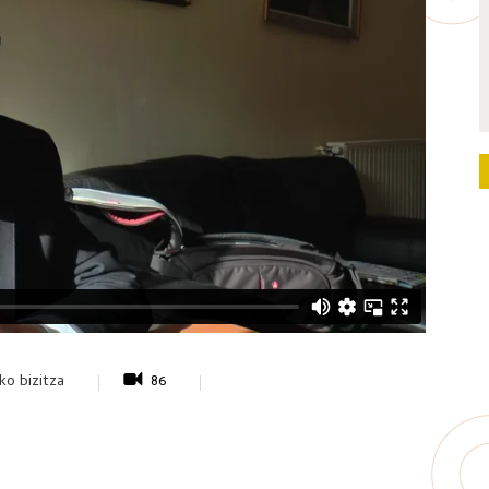
iko bizitza
86