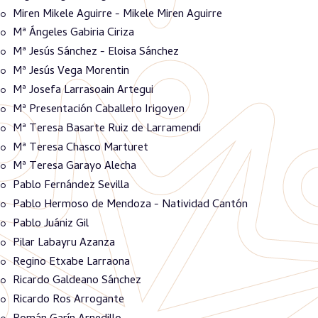
Miren Mikele Aguirre - Mikele Miren Aguirre
Mª Ángeles Gabiria Ciriza
Mª Jesús Sánchez - Eloisa Sánchez
Mª Jesús Vega Morentin
Mª Josefa Larrasoain Artegui
Mª Presentación Caballero Irigoyen
Mª Teresa Basarte Ruiz de Larramendi
Mª Teresa Chasco Marturet
Mª Teresa Garayo Alecha
Pablo Fernández Sevilla
Pablo Hermoso de Mendoza - Natividad Cantón
Pablo Juániz Gil
Pilar Labayru Azanza
Regino Etxabe Larraona
Ricardo Galdeano Sánchez
Ricardo Ros Arrogante