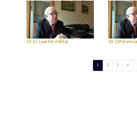
19 El cuartel militar
20 Diferenci
1
2
3
4