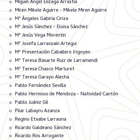
Miguel Ángel Elizaga Arrastia
Miren Mikele Aguirre - Mikele Miren Aguirre
Mª Ángeles Gabiria Ciriza
Mª Jesús Sánchez - Eloisa Sánchez
Mª Jesús Vega Morentin
Mª Josefa Larrasoain Artegui
Mª Presentación Caballero Irigoyen
Mª Teresa Basarte Ruiz de Larramendi
Mª Teresa Chasco Marturet
Mª Teresa Garayo Alecha
Pablo Fernández Sevilla
Pablo Hermoso de Mendoza - Natividad Cantón
Pablo Juániz Gil
Pilar Labayru Azanza
Regino Etxabe Larraona
Ricardo Galdeano Sánchez
Ricardo Ros Arrogante