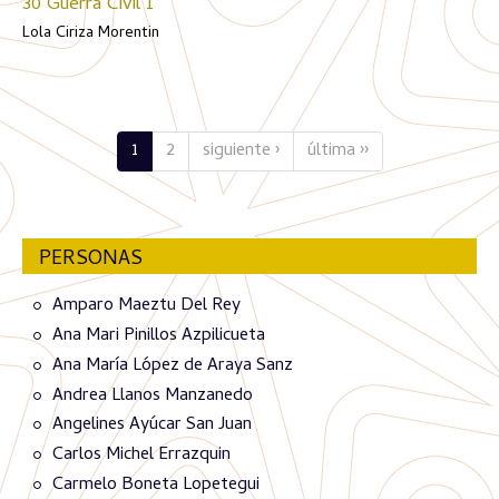
30 Guerra Civil 1
Lola Ciriza Morentin
1
2
siguiente ›
última ››
PERSONAS
Amparo Maeztu Del Rey
Ana Mari Pinillos Azpilicueta
Ana María López de Araya Sanz
Andrea Llanos Manzanedo
Angelines Ayúcar San Juan
Carlos Michel Errazquin
Carmelo Boneta Lopetegui