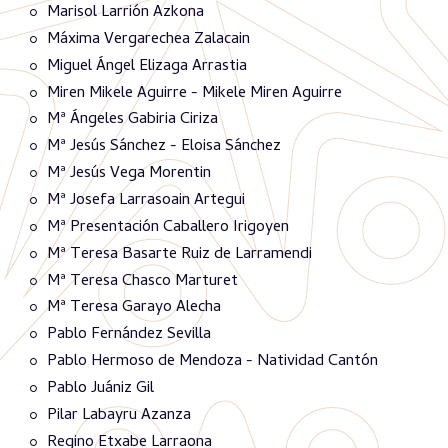
Marisol Larrión Azkona
Máxima Vergarechea Zalacain
Miguel Ángel Elizaga Arrastia
Miren Mikele Aguirre - Mikele Miren Aguirre
Mª Ángeles Gabiria Ciriza
Mª Jesús Sánchez - Eloisa Sánchez
Mª Jesús Vega Morentin
Mª Josefa Larrasoain Artegui
Mª Presentación Caballero Irigoyen
Mª Teresa Basarte Ruiz de Larramendi
Mª Teresa Chasco Marturet
Mª Teresa Garayo Alecha
Pablo Fernández Sevilla
Pablo Hermoso de Mendoza - Natividad Cantón
Pablo Juániz Gil
Pilar Labayru Azanza
Regino Etxabe Larraona