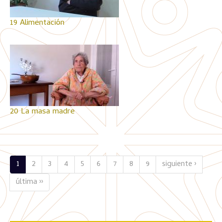
19 Alimentación
20 La masa madre
1
2
3
4
5
6
7
8
9
siguiente ›
última ››