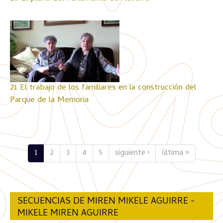
21 El trabajo de los familiares en la construcción del
Parque de la Memoria
1
2
3
4
5
siguiente ›
última ››
SECUENCIAS DE MIREN MIKELE AGUIRRE -
MIKELE MIREN AGUIRRE