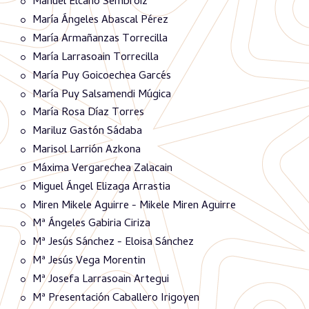
Manuel Elcano Sembroiz
María Ángeles Abascal Pérez
María Armañanzas Torrecilla
María Larrasoain Torrecilla
María Puy Goicoechea Garcés
María Puy Salsamendi Múgica
María Rosa Díaz Torres
Mariluz Gastón Sádaba
Marisol Larrión Azkona
Máxima Vergarechea Zalacain
Miguel Ángel Elizaga Arrastia
Miren Mikele Aguirre - Mikele Miren Aguirre
Mª Ángeles Gabiria Ciriza
Mª Jesús Sánchez - Eloisa Sánchez
Mª Jesús Vega Morentin
Mª Josefa Larrasoain Artegui
Mª Presentación Caballero Irigoyen