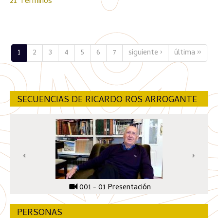
21 Términos
1
2
3
4
5
6
7
siguiente ›
última ››
SECUENCIAS DE RICARDO ROS ARROGANTE
001 - 01 Presentación
PERSONAS