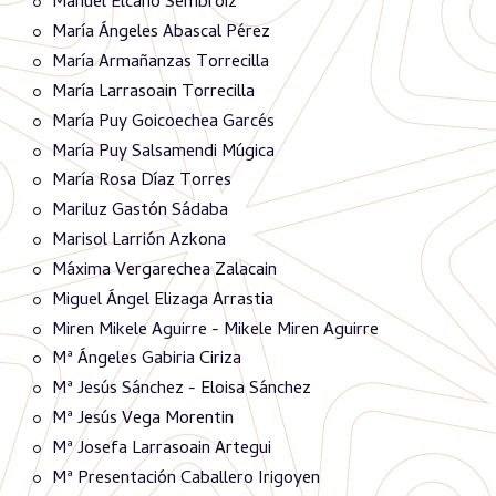
Manuel Elcano Sembroiz
María Ángeles Abascal Pérez
María Armañanzas Torrecilla
María Larrasoain Torrecilla
María Puy Goicoechea Garcés
María Puy Salsamendi Múgica
María Rosa Díaz Torres
Mariluz Gastón Sádaba
Marisol Larrión Azkona
Máxima Vergarechea Zalacain
Miguel Ángel Elizaga Arrastia
Miren Mikele Aguirre - Mikele Miren Aguirre
Mª Ángeles Gabiria Ciriza
Mª Jesús Sánchez - Eloisa Sánchez
Mª Jesús Vega Morentin
Mª Josefa Larrasoain Artegui
Mª Presentación Caballero Irigoyen