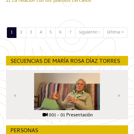
21 La relación con los pueblos cercanos
1
2
3
4
5
6
7
siguiente ›
última ››
SECUENCIAS DE MARÍA ROSA DÍAZ TORRES
001 - 01 Presentación
PERSONAS