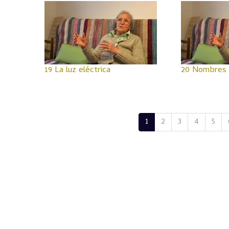
19 La luz eléctrica
20 Nombres 
1
2
3
4
5