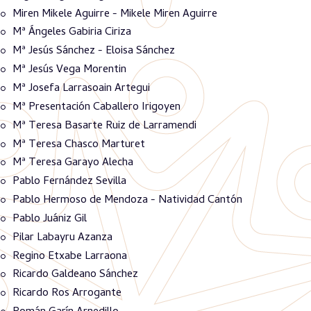
Miren Mikele Aguirre - Mikele Miren Aguirre
Mª Ángeles Gabiria Ciriza
Mª Jesús Sánchez - Eloisa Sánchez
Mª Jesús Vega Morentin
Mª Josefa Larrasoain Artegui
Mª Presentación Caballero Irigoyen
Mª Teresa Basarte Ruiz de Larramendi
Mª Teresa Chasco Marturet
Mª Teresa Garayo Alecha
Pablo Fernández Sevilla
Pablo Hermoso de Mendoza - Natividad Cantón
Pablo Juániz Gil
Pilar Labayru Azanza
Regino Etxabe Larraona
Ricardo Galdeano Sánchez
Ricardo Ros Arrogante