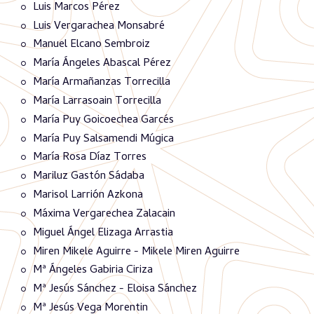
Luis Marcos Pérez
Luis Vergarachea Monsabré
Manuel Elcano Sembroiz
María Ángeles Abascal Pérez
María Armañanzas Torrecilla
María Larrasoain Torrecilla
María Puy Goicoechea Garcés
María Puy Salsamendi Múgica
María Rosa Díaz Torres
Mariluz Gastón Sádaba
Marisol Larrión Azkona
Máxima Vergarechea Zalacain
Miguel Ángel Elizaga Arrastia
Miren Mikele Aguirre - Mikele Miren Aguirre
Mª Ángeles Gabiria Ciriza
Mª Jesús Sánchez - Eloisa Sánchez
Mª Jesús Vega Morentin