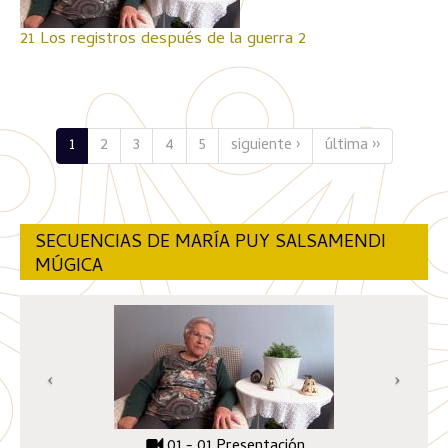
21 Los registros después de la guerra 2
1
2
3
4
5
siguiente ›
última ››
SECUENCIAS DE MARÍA PUY SALSAMENDI
MÚGICA
01 - 01 Presentación