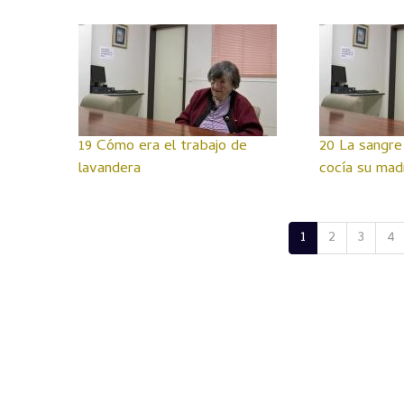
19 Cómo era el trabajo de
20 La sangre
lavandera
cocía su mad
1
2
3
4