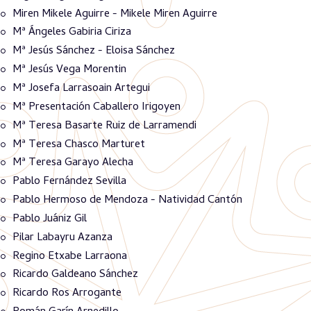
Miren Mikele Aguirre - Mikele Miren Aguirre
Mª Ángeles Gabiria Ciriza
Mª Jesús Sánchez - Eloisa Sánchez
Mª Jesús Vega Morentin
Mª Josefa Larrasoain Artegui
Mª Presentación Caballero Irigoyen
Mª Teresa Basarte Ruiz de Larramendi
Mª Teresa Chasco Marturet
Mª Teresa Garayo Alecha
Pablo Fernández Sevilla
Pablo Hermoso de Mendoza - Natividad Cantón
Pablo Juániz Gil
Pilar Labayru Azanza
Regino Etxabe Larraona
Ricardo Galdeano Sánchez
Ricardo Ros Arrogante