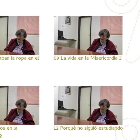
ban la ropa en el
09 La vida en la Misericordia 3
os en la
12 Porqué no siguió estudiando
2