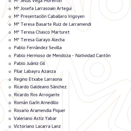
Mª Jesús Vega Morentin
Mª Josefa Larrasoain Artegui
Mª Presentación Caballero Irigoyen
Mª Teresa Basarte Ruiz de Larramendi
Mª Teresa Chasco Marturet
Mª Teresa Garayo Alecha
Pablo Fernández Sevilla
Pablo Hermoso de Mendoza - Natividad Cantón
Pablo Juániz Gil
Pilar Labayru Azanza
Regino Etxabe Larraona
Ricardo Galdeano Sánchez
Ricardo Ros Arrogante
Román Garín Arnedillo
Rosario Aramendia Piquer
Valeriano Astiz Yabar
Victoriano Lacarra Lanz