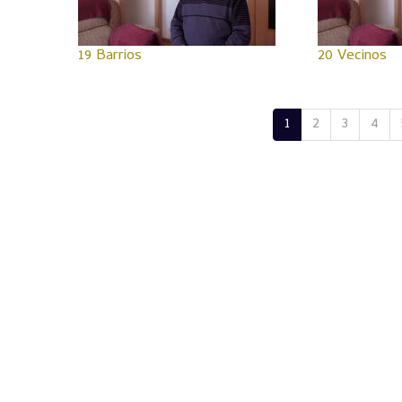
19 Barrios
20 Vecinos
1
2
3
4