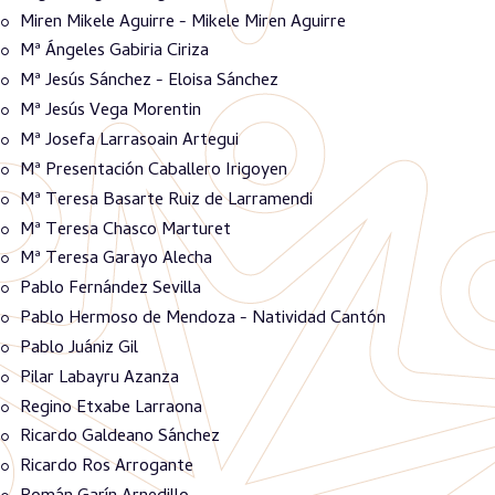
Miren Mikele Aguirre - Mikele Miren Aguirre
Mª Ángeles Gabiria Ciriza
Mª Jesús Sánchez - Eloisa Sánchez
Mª Jesús Vega Morentin
Mª Josefa Larrasoain Artegui
Mª Presentación Caballero Irigoyen
Mª Teresa Basarte Ruiz de Larramendi
Mª Teresa Chasco Marturet
Mª Teresa Garayo Alecha
Pablo Fernández Sevilla
Pablo Hermoso de Mendoza - Natividad Cantón
Pablo Juániz Gil
Pilar Labayru Azanza
Regino Etxabe Larraona
Ricardo Galdeano Sánchez
Ricardo Ros Arrogante