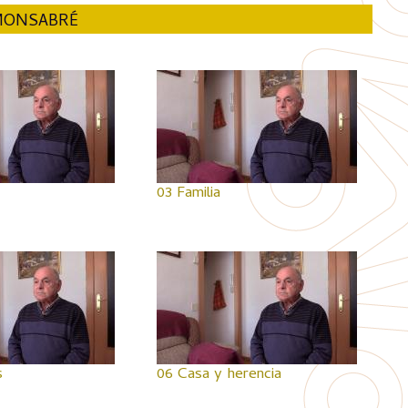
 MONSABRÉ
03 Familia
s
06 Casa y herencia