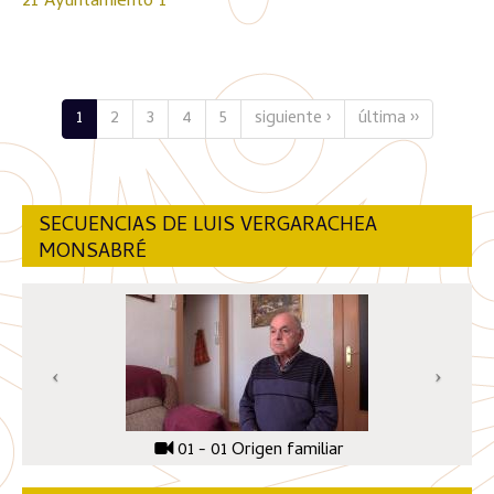
21 Ayuntamiento 1
1
2
3
4
5
siguiente ›
última ››
SECUENCIAS DE LUIS VERGARACHEA
MONSABRÉ
01 - 01 Origen familiar