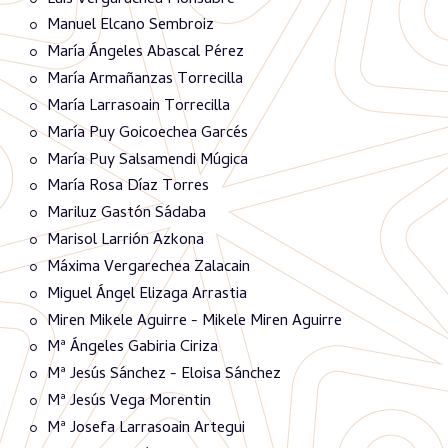
Manuel Elcano Sembroiz
María Ángeles Abascal Pérez
María Armañanzas Torrecilla
María Larrasoain Torrecilla
María Puy Goicoechea Garcés
María Puy Salsamendi Múgica
María Rosa Díaz Torres
Mariluz Gastón Sádaba
Marisol Larrión Azkona
Máxima Vergarechea Zalacain
Miguel Ángel Elizaga Arrastia
Miren Mikele Aguirre - Mikele Miren Aguirre
Mª Ángeles Gabiria Ciriza
Mª Jesús Sánchez - Eloisa Sánchez
Mª Jesús Vega Morentin
Mª Josefa Larrasoain Artegui