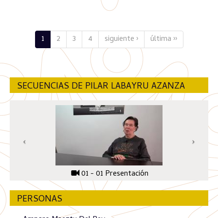
1
2
3
4
siguiente ›
última ››
SECUENCIAS DE PILAR LABAYRU AZANZA
01 - 01 Presentación
PERSONAS