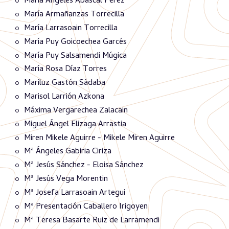
María Ángeles Abascal Pérez
María Armañanzas Torrecilla
María Larrasoain Torrecilla
María Puy Goicoechea Garcés
María Puy Salsamendi Múgica
María Rosa Díaz Torres
Mariluz Gastón Sádaba
Marisol Larrión Azkona
Máxima Vergarechea Zalacain
Miguel Ángel Elizaga Arrastia
Miren Mikele Aguirre - Mikele Miren Aguirre
Mª Ángeles Gabiria Ciriza
Mª Jesús Sánchez - Eloisa Sánchez
Mª Jesús Vega Morentin
Mª Josefa Larrasoain Artegui
Mª Presentación Caballero Irigoyen
Mª Teresa Basarte Ruiz de Larramendi