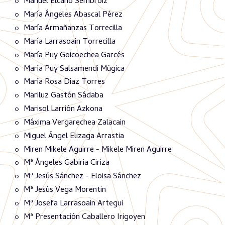
Manuel Elcano Sembroiz
María Ángeles Abascal Pérez
María Armañanzas Torrecilla
María Larrasoain Torrecilla
María Puy Goicoechea Garcés
María Puy Salsamendi Múgica
María Rosa Díaz Torres
Mariluz Gastón Sádaba
Marisol Larrión Azkona
Máxima Vergarechea Zalacain
Miguel Ángel Elizaga Arrastia
Miren Mikele Aguirre - Mikele Miren Aguirre
Mª Ángeles Gabiria Ciriza
Mª Jesús Sánchez - Eloisa Sánchez
Mª Jesús Vega Morentin
Mª Josefa Larrasoain Artegui
Mª Presentación Caballero Irigoyen