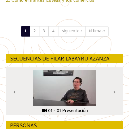
21 Cómo era antes Estella y los comercios
1
2
3
4
siguiente ›
última ››
SECUENCIAS DE PILAR LABAYRU AZANZA
01 - 01 Presentación
PERSONAS