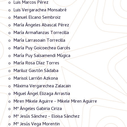
Luis Marcos Pérez
Luis Vergarachea Monsabré
Manuel Elcano Sembroiz
María Ángeles Abascal Pérez
María Armañanzas Torrecilla
María Larrasoain Torrecilla
María Puy Goicoechea Garcés
María Puy Salsamendi Múgica
María Rosa Díaz Torres
Mariluz Gastón Sádaba
Marisol Larrión Azkona
Máxima Vergarechea Zalacain
Miguel Ángel Elizaga Arrastia
Miren Mikele Aguirre - Mikele Miren Aguirre
Mª Ángeles Gabiria Ciriza
Mª Jesús Sánchez - Eloisa Sánchez
Mª Jesús Vega Morentin